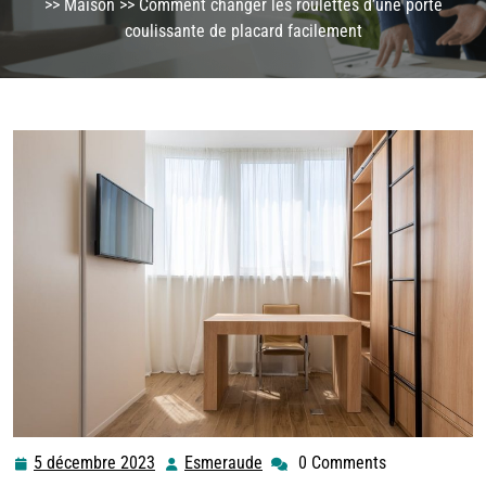
>>
Maison
>> Comment changer les roulettes d’une porte
coulissante de placard facilement
5 décembre 2023
Esmeraude
0 Comments
5
Esmeraude