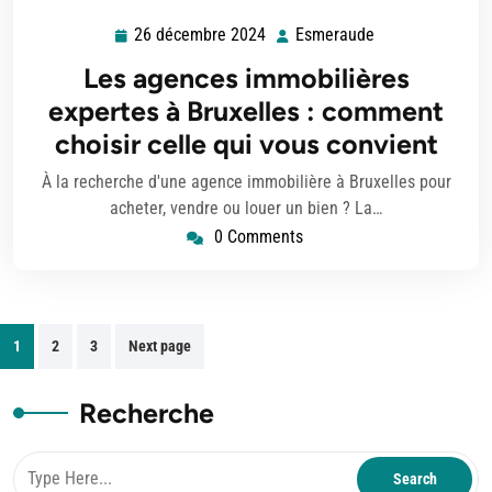
26 décembre 2024
Esmeraude
26
Esmeraude
décembre
Les agences immobilières
2024
expertes à Bruxelles : comment
choisir celle qui vous convient
À la recherche d'une agence immobilière à Bruxelles pour
acheter, vendre ou louer un bien ? La…
0 Comments
Pagination
1
2
3
Next page
des
publications
Recherche