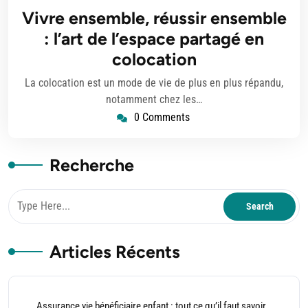
janvier
Vivre ensemble, réussir ensemble
2024
: l’art de l’espace partagé en
colocation
La colocation est un mode de vie de plus en plus répandu,
notamment chez les…
0 Comments
Recherche
Articles Récents
Assurance vie bénéficiaire enfant : tout ce qu’il faut savoir